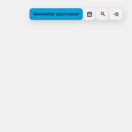
Newsletter abonnieren
Newsletter abonnieren
Beitrag gefällt mir
Autor
Tourismusverband Mecklenburg-
Vorpommern
Schlagworte
Tourismusakzeptanz
Beitrag teilen
Das könnte Sie interessieren
MV-T aktuell
Genuss und Kultur
Wandern
Natur
Tourismuspreise
Kampagnen
|
|
|
Impressum
Datenschutz
Urlaubsmarke
Tourismus.mv