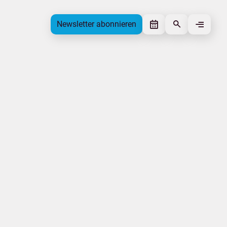
Newsletter abonnieren
Newsletter abonnieren
Beitrag gefällt mir
Autor
Tourismusverband Mecklenburg-
Vorpommern
Schlagworte
MV-T aktuell
Kampagnen
Internationales
Beitrag teilen
Das könnte Sie interessieren
Tourismuspreise
Familie
Veranstaltung
Genuss und Kultur
MV-T aktuell
Internationales
|
|
|
Impressum
Datenschutz
Urlaubsmarke