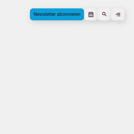
Newsletter abonnieren
Newsletter abonnieren
Beitrag gefällt mir
Autor
Tourismusverband Mecklenburg-
Vorpommern
Schlagworte
Messen
Genuss und Kultur
Beitrag teilen
Das könnte Sie interessieren
Veranstaltung
Radwandern
Wassersport
Genuss und Kultur
Wandern
Natur
|
|
|
Impressum
Datenschutz
Urlaubsmarke
Tourismus.mv